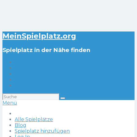
MeinSpielplatz.org
Spielplatz in der Nähe finden
Alle Spielplätze
Blog
Spielplatz hinzufügen
Log In
Suchen
nach:
Menü
Alle Spielplätze
Blog
Spielplatz hinzufügen
Log In