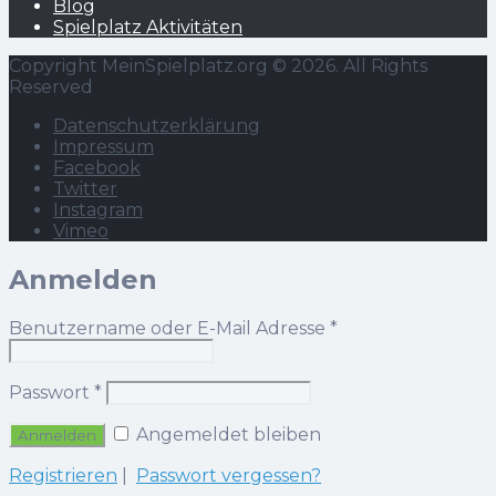
Blog
Spielplatz Aktivitäten
Copyright MeinSpielplatz.org © 2026. All Rights
Reserved
Datenschutzerklärung
Impressum
Facebook
Twitter
Instagram
Vimeo
Anmelden
Benutzername oder E-Mail Adresse
*
Passwort
*
Angemeldet bleiben
Registrieren
|
Passwort vergessen?