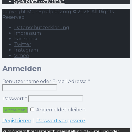
Spielplatz Aktivitäten
Copyright MeinSpielplatz.org © 2026. All Rights
Reserved
Datenschutzerklärung
Impressum
Facebook
Twitter
Instagram
Vimeo
Anmelden
Benutzername oder E-Mail Adresse
*
Passwort
*
Angemeldet bleiben
Registrieren
|
Passwort vergessen?
Zum Ändern Ihrer Datenschutzeinstellung, z.B. Erteilung oder