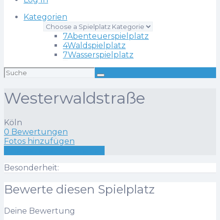
Kategorien
7
Abenteuerspielplatz
4
Waldspielplatz
7
Wasserspielplatz
Suchen
nach:
Westerwaldstraße
Köln
0 Bewertungen
Fotos hinzufügen
Eine Rezension schreiben
Besonderheit:
Bewerte diesen Spielplatz
Deine Bewertung