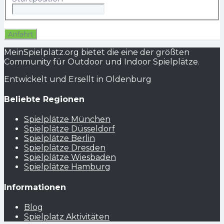
MeinSpielplatz.org bietet die eine der größten
Community für Outdoor und Indoor Spielplätze.
Entwickelt und Ersellt in Oldenburg
Beliebte Regionen
Spielplätze München
Spielplätze Düsseldorf
Spielplätze Berlin
Spielplätze Dresden
Spielplätze Wiesbaden
Spielplätze Hamburg
Informationen
Blog
Spielplatz Aktivitäten