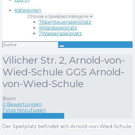
Kategorien
7
Abenteuerspielplatz
4
Waldspielplatz
7
Wasserspielplatz
Suchen
nach:
Vilicher Str. 2, Arnold-von-
Wied-Schule GGS Arnold-
von-Wied-Schule
Bonn
0 Bewertungen
Fotos hinzufügen
Eine Rezension schreiben
Der Spielplatz befindet sich Arnold-von-Wied-Schule.