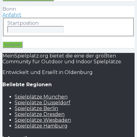
Bonn
Anfahrt
Startposition
MeinSpielplatz.org bietet die eine der größten
Community für Outdoor und Indoor Spielplätze.
Entwickelt und Ersellt in Oldenburg
Beliebte Regionen
Spielplätze München
Spielplätze Düsseldorf
Spielplätze Berlin
Spielplätze Dresden
Spielplätze Wiesbaden
Spielplätze Hamburg