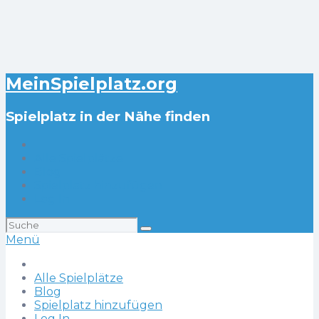
MeinSpielplatz.org
Spielplatz in der Nähe finden
Alle Spielplätze
Blog
Spielplatz hinzufügen
Log In
Suchen
nach:
Menü
Alle Spielplätze
Blog
Spielplatz hinzufügen
Log In