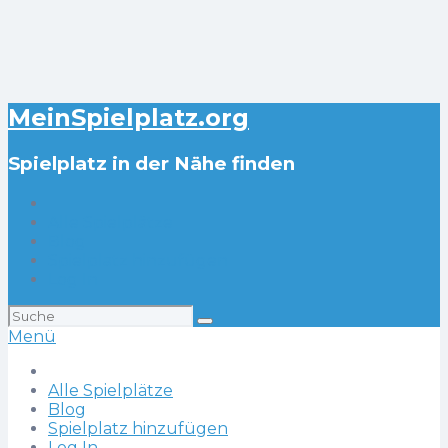
MeinSpielplatz.org
Spielplatz in der Nähe finden
Alle Spielplätze
Blog
Spielplatz hinzufügen
Log In
Suchen
nach:
Menü
Alle Spielplätze
Blog
Spielplatz hinzufügen
Log In