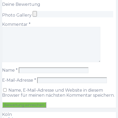
Deine Bewertung
Photo Gallery
Kommentar
*
Name
*
E-Mail-Adresse
*
Name, E-Mail-Adresse und Website in diesem
Browser für meinen nächsten Kommentar speichern.
Köln