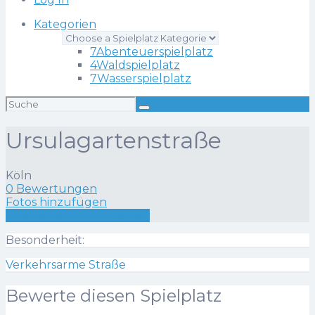
Kategorien
7
Abenteuerspielplatz
4
Waldspielplatz
7
Wasserspielplatz
Suchen
nach:
Ursulagartenstraße
Köln
0 Bewertungen
Fotos hinzufügen
Eine Rezension schreiben
Besonderheit:
Verkehrsarme Straße
Bewerte diesen Spielplatz