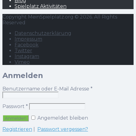
Blog
Spielplatz Aktivitäten
Copyright MeinSpielplatz.org © 2026. All Rights
Reserved
Datenschutzerklärung
Impressum
Facebook
Twitter
Instagram
Vimeo
Anmelden
Benutzername oder E-Mail Adresse
*
Passwort
*
Angemeldet bleiben
Registrieren
|
Passwort vergessen?