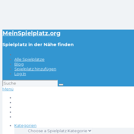
MeinSpielplatz.org
Spielplatz in der Nähe finden
Alle Spielplätze
Blog
Spielplatz hinzufügen
Log In
Suchen
nach:
Menü
Alle Spielplätze
Blog
Spielplatz hinzufügen
Log In
Kategorien