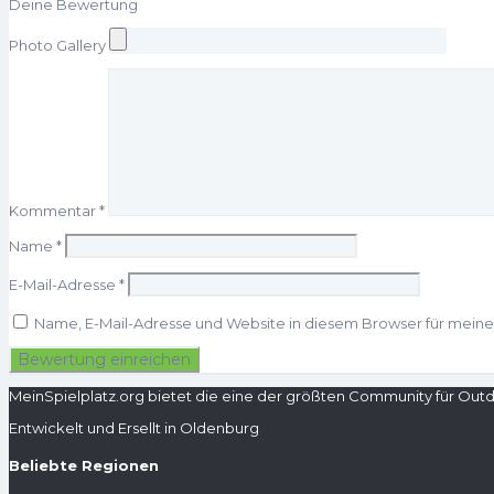
Deine Bewertung
Photo Gallery
Kommentar
*
Name
*
E-Mail-Adresse
*
Name, E-Mail-Adresse und Website in diesem Browser für mein
MeinSpielplatz.org bietet die eine der größten Community für Outd
Entwickelt und Ersellt in Oldenburg
Beliebte Regionen