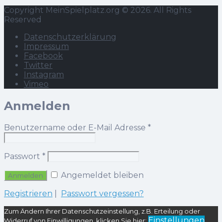
Copyright MeinSpielplatz.org © 2026. All Rights
Reserved
Datenschutzerklärung
Impressum
Facebook
Twitter
Instagram
Vimeo
Anmelden
Benutzername oder E-Mail Adresse
*
Passwort
*
Angemeldet bleiben
Registrieren
|
Passwort vergessen?
Zum Ändern Ihrer Datenschutzeinstellung, z.B. Erteilung oder
Einstellungen
Widerruf von Einwilligungen, klicken Sie hier: