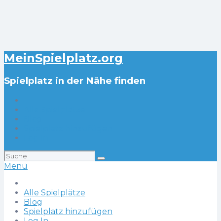
MeinSpielplatz.org
Spielplatz in der Nähe finden
Alle Spielplätze
Blog
Spielplatz hinzufügen
Log In
Suchen
nach:
Menü
Alle Spielplätze
Blog
Spielplatz hinzufügen
Log In