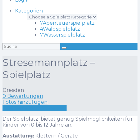
Kategorien
7
Abenteuerspielplatz
4
Waldspielplatz
7
Wasserspielplatz
Suchen
nach:
Stresemannplatz –
Spielplatz
Dresden
0 Bewertungen
Fotos hinzufügen
Eine Rezension schreiben
Der Spielplatz bietet genug Spielmöglichkeiten für
Kinder von 0 bis 12 Jahre an.
Austattung:
Klettern / Geräte