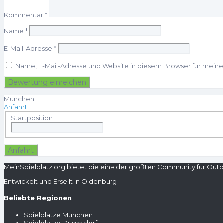
Kommentar
*
Name
*
E-Mail-Adresse
*
Name, E-Mail-Adresse und Website in diesem Browser für mein
München
Anfahrt
Startposition
MeinSpielplatz.org bietet die eine der größten Community für Outd
Entwickelt und Ersellt in Oldenburg
Beliebte Regionen
Spielplätze München
Spielplätze Düsseldorf