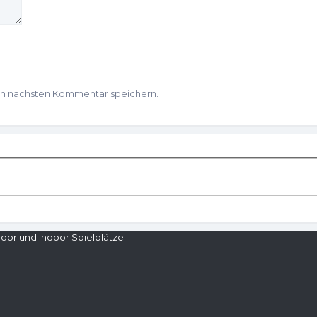
en nächsten Kommentar speichern.
oor und Indoor Spielplätze.