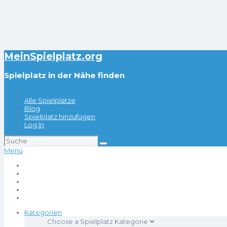
MeinSpielplatz.org
Spielplatz in der Nähe finden
Alle Spielplätze
Blog
Spielplatz hinzufügen
Log In
Suchen
nach:
Menü
Alle Spielplätze
Blog
Spielplatz hinzufügen
Log In
Kategorien