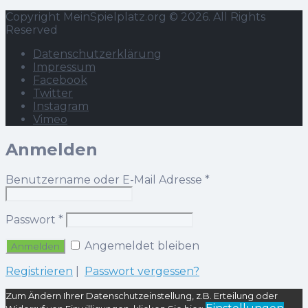
Copyright MeinSpielplatz.org © 2026. All Rights
Reserved
Datenschutzerklärung
Impressum
Facebook
Twitter
Instagram
Vimeo
Anmelden
Benutzername oder E-Mail Adresse
*
Passwort
*
Angemeldet bleiben
Registrieren
|
Passwort vergessen?
Zum Ändern Ihrer Datenschutzeinstellung, z.B. Erteilung oder