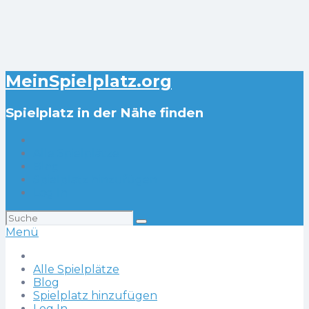
MeinSpielplatz.org
Spielplatz in der Nähe finden
Alle Spielplätze
Blog
Spielplatz hinzufügen
Log In
Suchen
nach:
Menü
Alle Spielplätze
Blog
Spielplatz hinzufügen
Log In