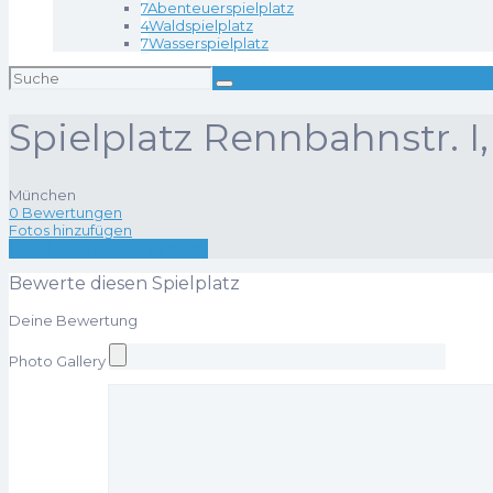
7
Abenteuerspielplatz
4
Waldspielplatz
7
Wasserspielplatz
Suchen
nach:
Spielplatz Rennbahnstr. I,
München
0 Bewertungen
Fotos hinzufügen
Eine Rezension schreiben
Bewerte diesen Spielplatz
Deine Bewertung
Photo Gallery