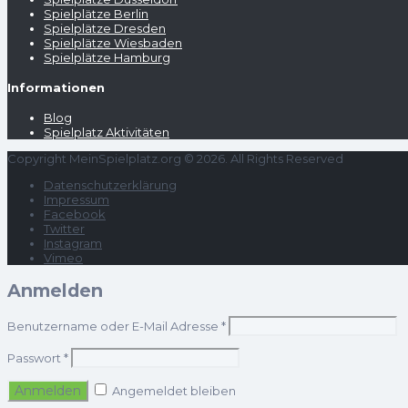
Spielplätze Berlin
Spielplätze Dresden
Spielplätze Wiesbaden
Spielplätze Hamburg
Informationen
Blog
Spielplatz Aktivitäten
Copyright MeinSpielplatz.org © 2026. All Rights Reserved
Datenschutzerklärung
Impressum
Facebook
Twitter
Instagram
Vimeo
Anmelden
Benutzername oder E-Mail Adresse
*
Passwort
*
Angemeldet bleiben