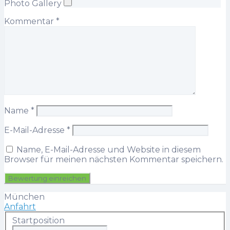
Photo Gallery
Kommentar
*
Name
*
E-Mail-Adresse
*
Name, E-Mail-Adresse und Website in diesem
Browser für meinen nächsten Kommentar speichern.
München
Anfahrt
Startposition