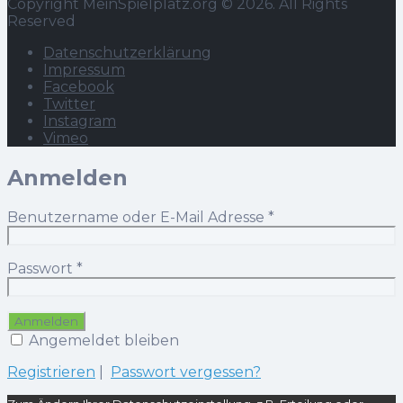
Copyright MeinSpielplatz.org © 2026. All Rights
Reserved
Datenschutzerklärung
Impressum
Facebook
Twitter
Instagram
Vimeo
Anmelden
Benutzername oder E-Mail Adresse
*
Passwort
*
Angemeldet bleiben
Registrieren
|
Passwort vergessen?