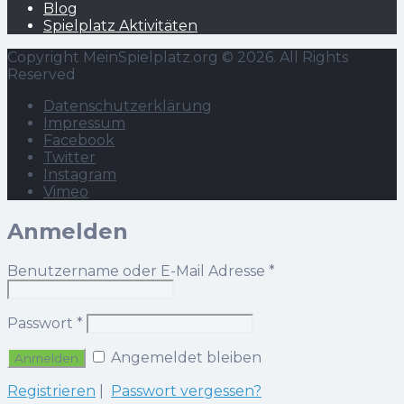
Blog
Spielplatz Aktivitäten
Copyright MeinSpielplatz.org © 2026. All Rights
Reserved
Datenschutzerklärung
Impressum
Facebook
Twitter
Instagram
Vimeo
Anmelden
Benutzername oder E-Mail Adresse
*
Passwort
*
Angemeldet bleiben
Registrieren
|
Passwort vergessen?