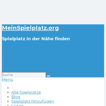
MeinSpielplatz.org
Spielplatz in der Nähe finden
Alle Spielplätze
Blog
Spielplatz hinzufügen
Log In
Suchen
nach:
Menü
Alle Spielplätze
Blog
Spielplatz hinzufügen
Log In