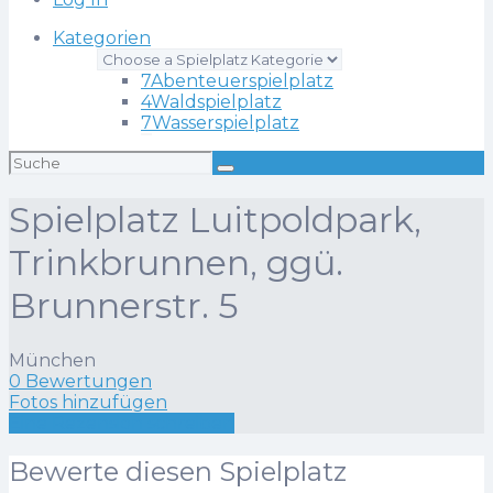
Kategorien
7
Abenteuerspielplatz
4
Waldspielplatz
7
Wasserspielplatz
Suchen
nach:
Spielplatz Luitpoldpark,
Trinkbrunnen, ggü.
Brunnerstr. 5
München
0 Bewertungen
Fotos hinzufügen
Eine Rezension schreiben
Bewerte diesen Spielplatz