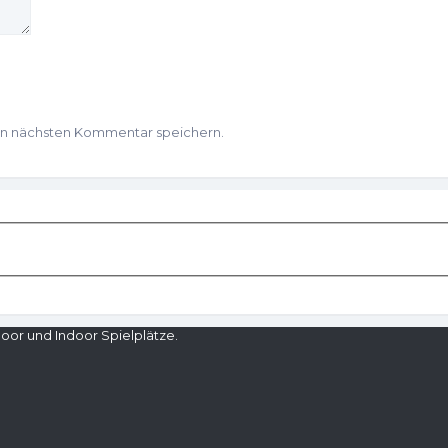
en nächsten Kommentar speichern.
oor und Indoor Spielplätze.