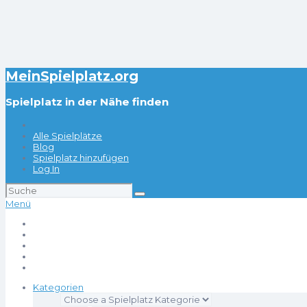
MeinSpielplatz.org
Spielplatz in der Nähe finden
Alle Spielplätze
Blog
Spielplatz hinzufügen
Log In
Suchen
nach:
Menü
Alle Spielplätze
Blog
Spielplatz hinzufügen
Log In
Kategorien