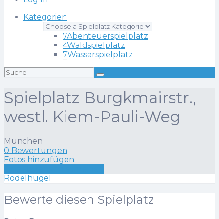
Kategorien
7
Abenteuerspielplatz
4
Waldspielplatz
7
Wasserspielplatz
Suchen
nach:
Spielplatz Burgkmairstr.,
westl. Kiem-Pauli-Weg
München
0 Bewertungen
Fotos hinzufügen
Eine Rezension schreiben
Rodelhügel
Bewerte diesen Spielplatz