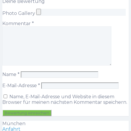
Deine Bewertung
Photo Gallery
Kommentar
*
Name
*
E-Mail-Adresse
*
Name, E-Mail-Adresse und Website in diesem
Browser für meinen nächsten Kommentar speichern.
München
Anfahrt