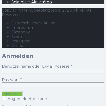
Spielplatz Aktivitäten
Copyright MeinSpielplatz.org © 2026. All Rights
Reserved
Datenschutzerklärung
Impressum
Facebook
Twitter
Instagram
Vimeo
Anmelden
Benutzername oder E-Mail Adresse
*
Passwort
*
Angemeldet bleiben