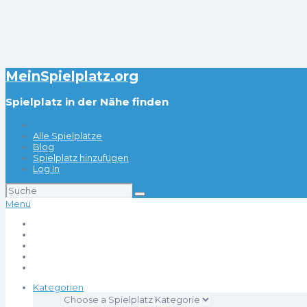
MeinSpielplatz.org
Spielplatz in der Nähe finden
Alle Spielplätze
Blog
Spielplatz hinzufügen
Log In
Suchen
nach:
Menü
Alle Spielplätze
Blog
Spielplatz hinzufügen
Log In
Kategorien