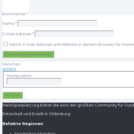
Kommentar
*
Name
*
E-Mail-Adresse
*
Name, E-Mail-Adresse und Website in diesem Browser für mein
München
Anfahrt
Startposition
MeinSpielplatz.org bietet die eine der größten Community für Outd
Entwickelt und Ersellt in Oldenburg
Beliebte Regionen
Spielplätze München