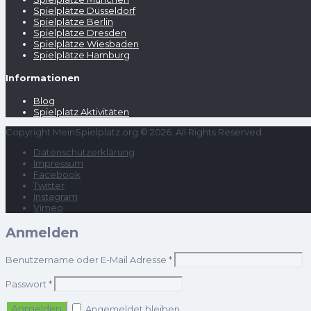
Spielplätze Düsseldorf
Spielplätze Berlin
Spielplätze Dresden
Spielplätze Wiesbaden
Spielplätze Hamburg
Informationen
Blog
Spielplatz Aktivitäten
Copyright MeinSpielplatz.org © 2026. All Rights Reserved
Datenschutzerklärung
Impressum
Facebook
Twitter
Instagram
Vimeo
Anmelden
Benutzername oder E-Mail Adresse
*
Passwort
*
Angemeldet bleiben