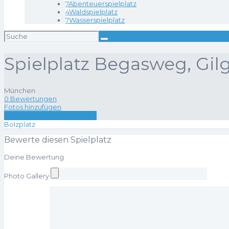
7
Abenteuerspielplatz
4
Waldspielplatz
7
Wasserspielplatz
Suchen
nach:
Spielplatz Begasweg, Gil
München
0 Bewertungen
Fotos hinzufügen
Eine Rezension schreiben
Bolzplatz
Bewerte diesen Spielplatz
Deine Bewertung
Photo Gallery