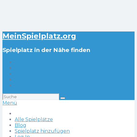
MeinSpielplatz.org
Spielplatz in der Nähe finden
Alle Spielplätze
Blog
Spielplatz hinzufügen
Log In
Suchen
nach:
Menü
Alle Spielplätze
Blog
Spielplatz hinzufügen
Log In