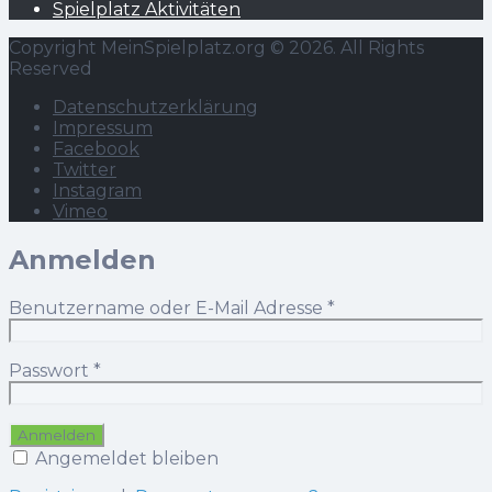
Spielplatz Aktivitäten
Copyright MeinSpielplatz.org © 2026. All Rights
Reserved
Datenschutzerklärung
Impressum
Facebook
Twitter
Instagram
Vimeo
Anmelden
Benutzername oder E-Mail Adresse
*
Passwort
*
Angemeldet bleiben