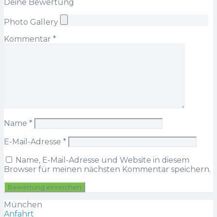
Deine Bewertung
Photo Gallery
Kommentar
*
Name
*
E-Mail-Adresse
*
Name, E-Mail-Adresse und Website in diesem
Browser für meinen nächsten Kommentar speichern.
München
Anfahrt