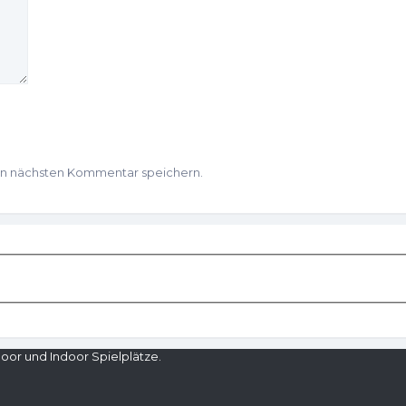
en nächsten Kommentar speichern.
oor und Indoor Spielplätze.