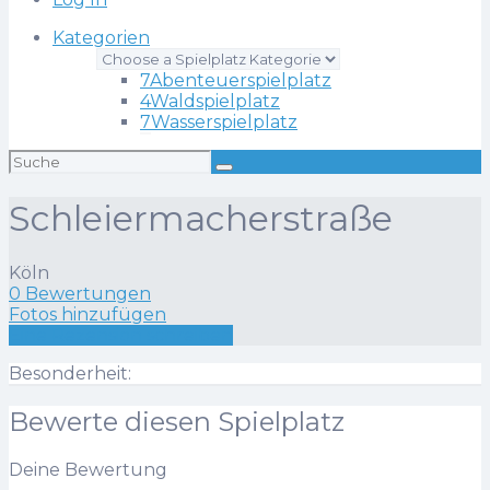
Kategorien
7
Abenteuerspielplatz
4
Waldspielplatz
7
Wasserspielplatz
Suchen
nach:
Schleiermacherstraße
Köln
0 Bewertungen
Fotos hinzufügen
Eine Rezension schreiben
Besonderheit:
Bewerte diesen Spielplatz
Deine Bewertung