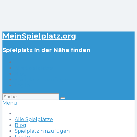
MeinSpielplatz.org
Spielplatz in der Nähe finden
Alle Spielplätze
Blog
Spielplatz hinzufügen
Log In
Suchen
nach:
Menü
Alle Spielplätze
Blog
Spielplatz hinzufügen
Log In