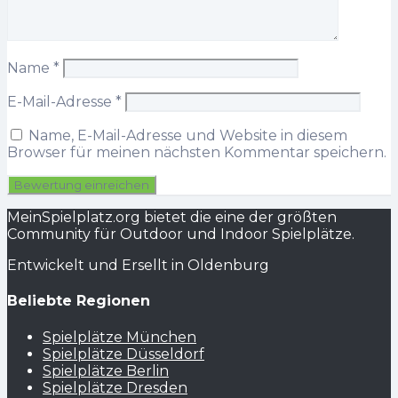
Name
*
E-Mail-Adresse
*
Name, E-Mail-Adresse und Website in diesem
Browser für meinen nächsten Kommentar speichern.
MeinSpielplatz.org bietet die eine der größten
Community für Outdoor und Indoor Spielplätze.
Entwickelt und Ersellt in Oldenburg
Beliebte Regionen
Spielplätze München
Spielplätze Düsseldorf
Spielplätze Berlin
Spielplätze Dresden