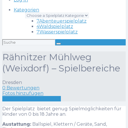
Kategorien
7
Abenteuerspielplatz
4
Waldspielplatz
7
Wasserspielplatz
Suchen
nach:
Rähnitzer Mühlweg
(Weixdorf) – Spielbereiche
Dresden
0 Bewertungen
Fotos hinzufügen
Eine Rezension schreiben
Der Spielplatz bietet genug Spielmöglichkeiten für
Kinder von 0 bis 18 Jahre an.
Austattung:
Ballspiel, Klettern / Geräte, Sand,