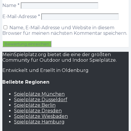
Name
*
E-Mail-Adresse
*
Name, E-Mail-Adresse und Website in diesem
Browser für meinen nächsten Kommentar speichern.
MeinSpielplatz.org bietet die eine der größten
Community für Outdoor und Indoor Spielplätze.
Entwickelt und Ersellt in Oldenburg
Beliebte Regionen
Spielplätze München
Spielplätze Düsseldorf
Spielplätze Berlin
Spielplätze Dresden
Spielplätze Wiesbaden
Spielplätze Hamburg