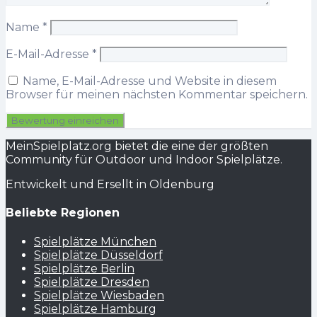
Name
*
E-Mail-Adresse
*
Name, E-Mail-Adresse und Website in diesem
Browser für meinen nächsten Kommentar speichern.
MeinSpielplatz.org bietet die eine der größten
Community für Outdoor und Indoor Spielplätze.
Entwickelt und Ersellt in Oldenburg
Beliebte Regionen
Spielplätze München
Spielplätze Düsseldorf
Spielplätze Berlin
Spielplätze Dresden
Spielplätze Wiesbaden
Spielplätze Hamburg