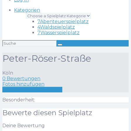
Kategorien
7
Abenteuerspielplatz
4
Waldspielplatz
7
Wasserspielplatz
Suchen
nach:
Peter-Röser-Straße
Köln
0 Bewertungen
Fotos hinzufügen
Eine Rezension schreiben
Besonderheit:
Bewerte diesen Spielplatz
Deine Bewertung