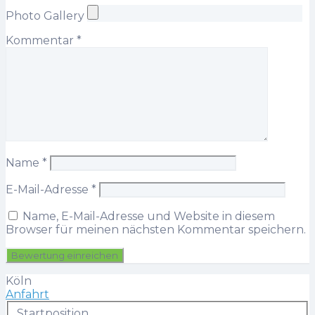
Photo Gallery
Kommentar
*
Name
*
E-Mail-Adresse
*
Name, E-Mail-Adresse und Website in diesem
Browser für meinen nächsten Kommentar speichern.
Köln
Anfahrt
Startposition