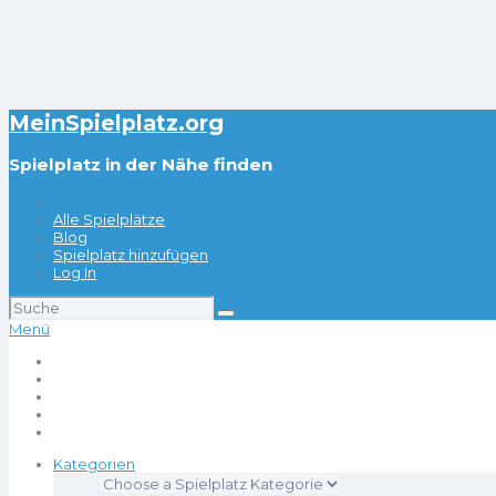
MeinSpielplatz.org
Spielplatz in der Nähe finden
Alle Spielplätze
Blog
Spielplatz hinzufügen
Log In
Suchen
nach:
Menü
Alle Spielplätze
Blog
Spielplatz hinzufügen
Log In
Kategorien