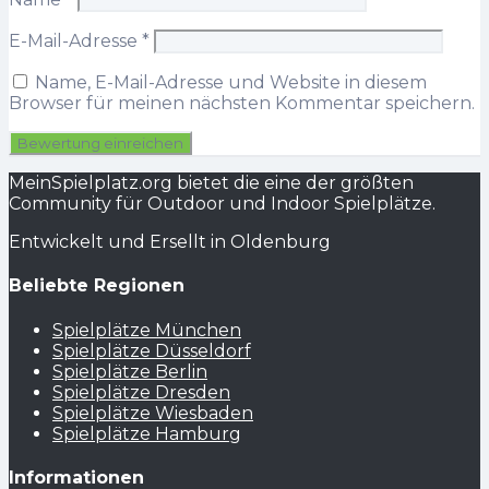
E-Mail-Adresse
*
Name, E-Mail-Adresse und Website in diesem
Browser für meinen nächsten Kommentar speichern.
MeinSpielplatz.org bietet die eine der größten
Community für Outdoor und Indoor Spielplätze.
Entwickelt und Ersellt in Oldenburg
Beliebte Regionen
Spielplätze München
Spielplätze Düsseldorf
Spielplätze Berlin
Spielplätze Dresden
Spielplätze Wiesbaden
Spielplätze Hamburg
Informationen