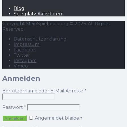
Blog
Spielplatz Aktivitäten
Copyright MeinSpielplatz.org © 2026. All Rights
Reserved
Datenschutzerklärung
Impressum
Facebook
Twitter
Instagram
Vimeo
Anmelden
Benutzername oder E-Mail Adresse
*
Passwort
*
Angemeldet bleiben