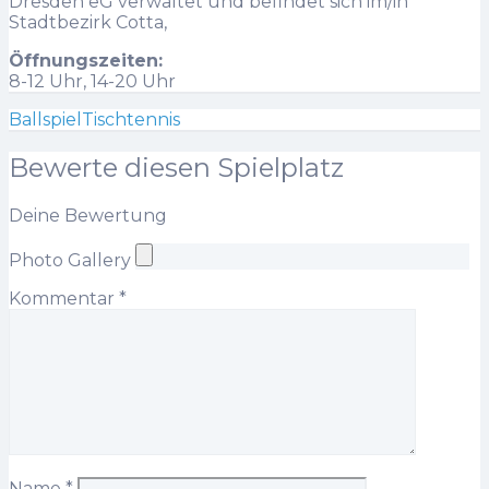
Dresden eG verwaltet und befindet sich im/in
Stadtbezirk Cotta,
Öffnungszeiten:
8-12 Uhr, 14-20 Uhr
Ballspiel
Tischtennis
Bewerte diesen Spielplatz
Deine Bewertung
Photo Gallery
Kommentar
*
Name
*