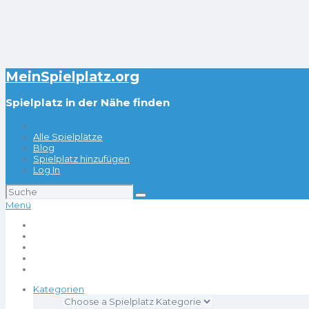
MeinSpielplatz.org
Spielplatz in der Nähe finden
Alle Spielplätze
Blog
Spielplatz hinzufügen
Log In
Suchen
nach:
Menü
Alle Spielplätze
Blog
Spielplatz hinzufügen
Log In
Kategorien