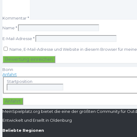
Kommentar
*
Name
*
E-Mail-Adresse
*
Name, E-Mail-Adresse und Website in diesem Browser für mein
Bonn
Anfahrt
Startposition
MeinSpielplatz.org bietet die eine der größten Community für Outd
Entwickelt und Ersellt in Oldenburg
Beliebte Regionen