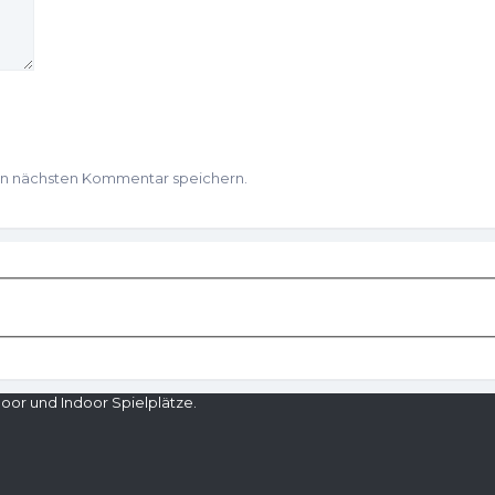
en nächsten Kommentar speichern.
oor und Indoor Spielplätze.