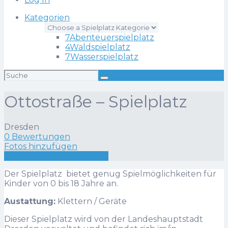
Kategorien
7
Abenteuerspielplatz
4
Waldspielplatz
7
Wasserspielplatz
Suchen
nach:
Ottostraße – Spielplatz
Dresden
0 Bewertungen
Fotos hinzufügen
Eine Rezension schreiben
Der Spielplatz bietet genug Spielmöglichkeiten für
Kinder von 0 bis 18 Jahre an.
Austattung:
Klettern / Geräte
Dieser Spielplatz wird von der Landeshauptstadt