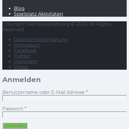
Blog
Spielplatz Aktivitäten
Copyright MeinSpielplatz.org © 2026. All Rights
Reserved
Datenschutzerklärung
Impressum
Facebook
Twitter
Instagram
Vimeo
Anmelden
Benutzername oder E-Mail Adresse
*
Passwort
*