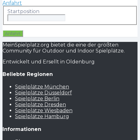
Anfahrt
Startposition
MeinSpielplatz.org bietet die eine der größten
Community für Outdoor und Indoor Spielplätze.
Entwickelt und Ersellt in Oldenburg
Beliebte Regionen
Spielplätze München
Spielplätze Düsseldorf
Spielplätze Berlin
Spielplätze Dresden
Spielplätze Wiesbaden
Spielplätze Hamburg
Informationen