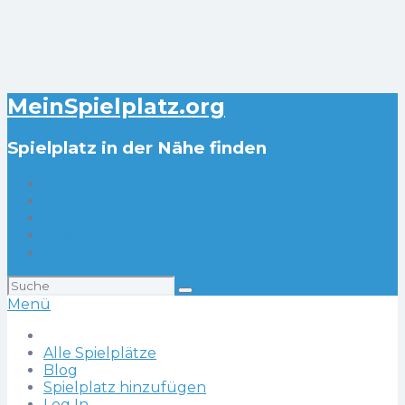
MeinSpielplatz.org
Spielplatz in der Nähe finden
Alle Spielplätze
Blog
Spielplatz hinzufügen
Log In
Suchen
nach:
Menü
Alle Spielplätze
Blog
Spielplatz hinzufügen
Log In