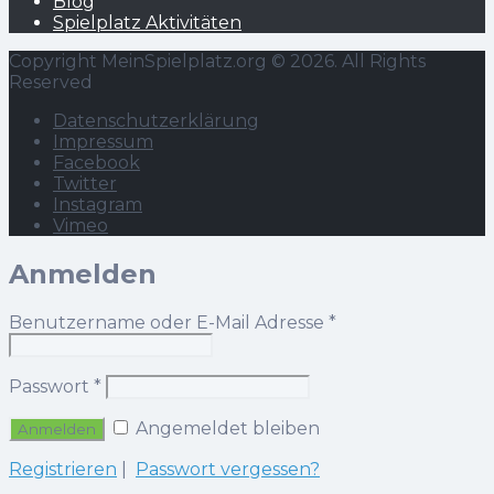
Blog
Spielplatz Aktivitäten
Copyright MeinSpielplatz.org © 2026. All Rights
Reserved
Datenschutzerklärung
Impressum
Facebook
Twitter
Instagram
Vimeo
Anmelden
Benutzername oder E-Mail Adresse
*
Passwort
*
Angemeldet bleiben
Registrieren
|
Passwort vergessen?