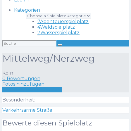
Kategorien
7
Abenteuerspielplatz
4
Waldspielplatz
7
Wasserspielplatz
Suchen
nach:
Mittelweg/Nerzweg
Köln
0 Bewertungen
Fotos hinzufügen
Eine Rezension schreiben
Besonderheit:
Verkehrsarme Straße
Bewerte diesen Spielplatz