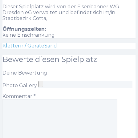
Dieser Spielplatz wird von der Eisenbahner WG
Dresden eG verwaltet und befindet sich im/in
Stadtbezirk Cotta,
Öffnungszeiten:
keine Einschränkung
Klettern / Geräte
Sand
Bewerte diesen Spielplatz
Deine Bewertung
Photo Gallery
Kommentar
*