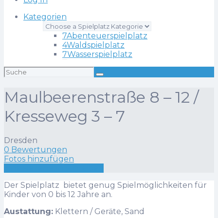
Kategorien
7
Abenteuerspielplatz
4
Waldspielplatz
7
Wasserspielplatz
Suchen
nach:
Maulbeerenstraße 8 – 12 /
Kresseweg 3 – 7
Dresden
0 Bewertungen
Fotos hinzufügen
Eine Rezension schreiben
Der Spielplatz bietet genug Spielmöglichkeiten für
Kinder von 0 bis 12 Jahre an.
Austattung:
Klettern / Geräte, Sand