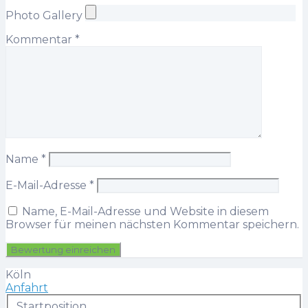
Photo Gallery
Kommentar
*
Name
*
E-Mail-Adresse
*
Name, E-Mail-Adresse und Website in diesem
Browser für meinen nächsten Kommentar speichern.
Köln
Anfahrt
Startposition