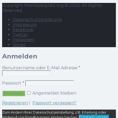
Copyright MeinSpielplatz.org © 2026. All Rights
Reserved
Datenschutzerklärung
Impressum
Facebook
Twitter
Instagram
Vimeo
Anmelden
Benutzername oder E-Mail Adresse
*
Passwort
*
Angemeldet bleiben
Registrieren
|
Passwort vergessen?
Zum Ändern Ihrer Datenschutzeinstellung, z.B. Erteilung oder
Einstellungen
Widerruf von Einwilligungen, klicken Sie hier: