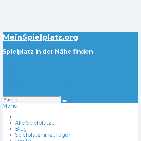
MeinSpielplatz.org
Spielplatz in der Nähe finden
Alle Spielplätze
Blog
Spielplatz hinzufügen
Log In
Suchen
nach:
Menü
Alle Spielplätze
Blog
Spielplatz hinzufügen
Log In