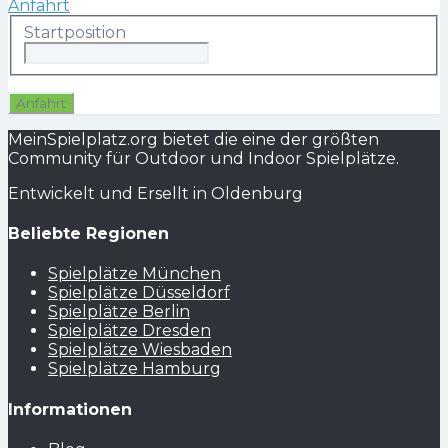
Anfahrt
Startposition
MeinSpielplatz.org bietet die eine der größten
Community für Outdoor und Indoor Spielplätze.
Entwickelt und Ersellt in Oldenburg
Beliebte Regionen
Spielplätze München
Spielplätze Düsseldorf
Spielplätze Berlin
Spielplätze Dresden
Spielplätze Wiesbaden
Spielplätze Hamburg
Informationen