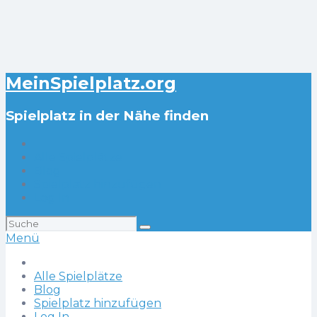
MeinSpielplatz.org
Spielplatz in der Nähe finden
Alle Spielplätze
Blog
Spielplatz hinzufügen
Log In
Suchen
nach:
Menü
Alle Spielplätze
Blog
Spielplatz hinzufügen
Log In