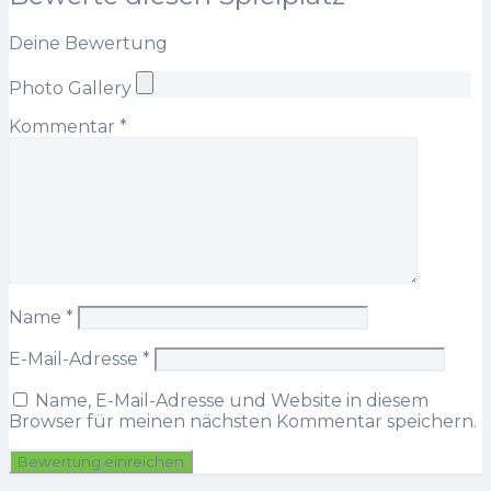
Deine Bewertung
Photo Gallery
Kommentar
*
Name
*
E-Mail-Adresse
*
Name, E-Mail-Adresse und Website in diesem
Browser für meinen nächsten Kommentar speichern.