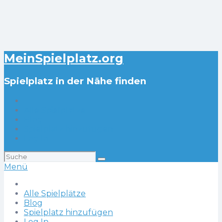
MeinSpielplatz.org
Spielplatz in der Nähe finden
Alle Spielplätze
Blog
Spielplatz hinzufügen
Log In
Suchen
nach:
Menü
Alle Spielplätze
Blog
Spielplatz hinzufügen
Log In