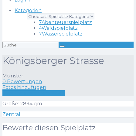
Kategorien
7
Abenteuerspielplatz
4
Waldspielplatz
7
Wasserspielplatz
Suchen
nach:
Königsberger Strasse
Münster
0 Bewertungen
Fotos hinzufügen
Eine Rezension schreiben
Größe: 2894 qm
Zentral
Bewerte diesen Spielplatz