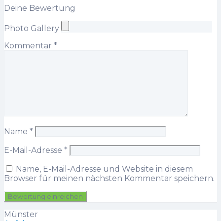
Deine Bewertung
Photo Gallery
Kommentar
*
Name
*
E-Mail-Adresse
*
Name, E-Mail-Adresse und Website in diesem
Browser für meinen nächsten Kommentar speichern.
Münster