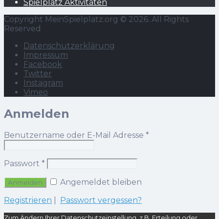
Spielplatz Aktivitäten
Copyright MeinSpielplatz.org © 2026. All Rights
Reserved
Datenschutzerklärung
Impressum
Facebook
Twitter
Instagram
Vimeo
Anmelden
Benutzername oder E-Mail Adresse
*
Passwort
*
Angemeldet bleiben
Registrieren
|
Passwort vergessen?
Zum Ändern Ihrer Datenschutzeinstellung, z.B. Erteilung oder