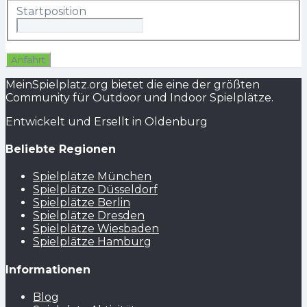
Startposition
MeinSpielplatz.org bietet die eine der größten
Community für Outdoor und Indoor Spielplätze.
Entwickelt und Ersellt in Oldenburg
Beliebte Regionen
Spielplätze München
Spielplätze Düsseldorf
Spielplätze Berlin
Spielplätze Dresden
Spielplätze Wiesbaden
Spielplätze Hamburg
Informationen
Blog