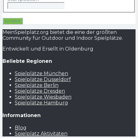
MeinSpielplatz.org bietet die eine der größten
Community für Outdoor und Indoor Spielplätze.
Entwickelt und Ersellt in Oldenburg
Beliebte Regionen
Spielplätze München
Spielplätze Düsseldorf
Spielplätze Berlin
Spielplätze Dresden
Spielplätze Wiesbaden
Spielplätze Hamburg
Informationen
Blog
Spielplatz Aktivitäten