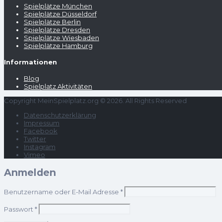
Spielplätze München
Spielplätze Düsseldorf
Spielplätze Berlin
Spielplätze Dresden
Spielplätze Wiesbaden
Spielplätze Hamburg
Informationen
Blog
Spielplatz Aktivitäten
Copyright MeinSpielplatz.org © 2026. All Rights Reserved
Datenschutzerklärung
Impressum
Facebook
Twitter
Instagram
Vimeo
Anmelden
Benutzername oder E-Mail Adresse
*
Passwort
*