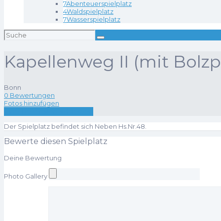
7
Abenteuerspielplatz
4
Waldspielplatz
7
Wasserspielplatz
Suchen
nach:
Kapellenweg II (mit Bolzp
Bonn
0 Bewertungen
Fotos hinzufügen
Eine Rezension schreiben
Der Spielplatz befindet sich Neben Hs.Nr.48.
Bewerte diesen Spielplatz
Deine Bewertung
Photo Gallery