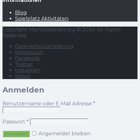
Informationen
Blog
Spielplatz Aktivitäten
Copyright MeinSpielplatz.org © 2026. All Rights
Reserved
Datenschutzerklärung
Impressum
Facebook
Twitter
Instagram
Vimeo
Anmelden
Benutzername oder E-Mail Adresse
*
Passwort
*
Angemeldet bleiben