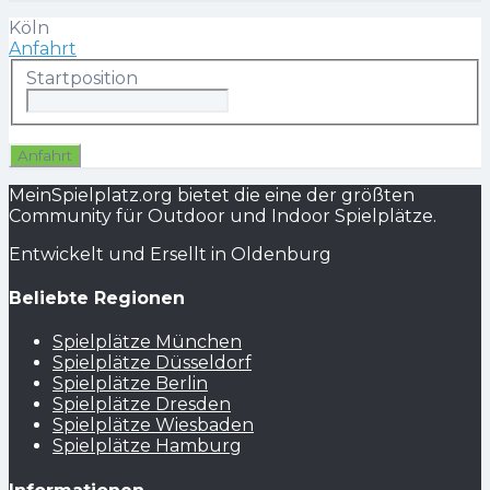
Köln
Anfahrt
Startposition
MeinSpielplatz.org bietet die eine der größten
Community für Outdoor und Indoor Spielplätze.
Entwickelt und Ersellt in Oldenburg
Beliebte Regionen
Spielplätze München
Spielplätze Düsseldorf
Spielplätze Berlin
Spielplätze Dresden
Spielplätze Wiesbaden
Spielplätze Hamburg