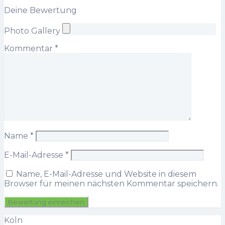
Deine Bewertung
Photo Gallery
Kommentar
*
Name
*
E-Mail-Adresse
*
Name, E-Mail-Adresse und Website in diesem
Browser für meinen nächsten Kommentar speichern.
Köln