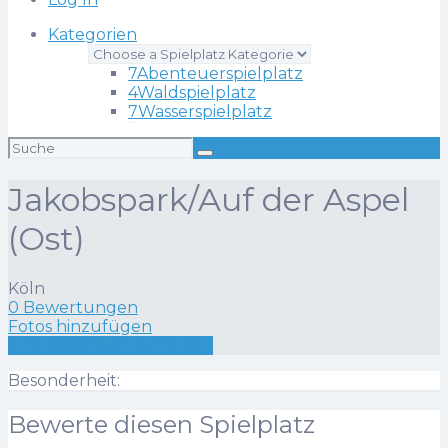
Kategorien
7
Abenteuerspielplatz
4
Waldspielplatz
7
Wasserspielplatz
Suchen
nach:
Jakobspark/Auf der Aspel
(Ost)
Köln
0 Bewertungen
Fotos hinzufügen
Eine Rezension schreiben
Besonderheit:
Bewerte diesen Spielplatz