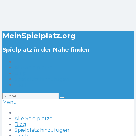
MeinSpielplatz.org
Spielplatz in der Nähe finden
Alle Spielplätze
Blog
Spielplatz hinzufügen
Log In
Suchen
nach:
Menü
Alle Spielplätze
Blog
Spielplatz hinzufügen
Log In