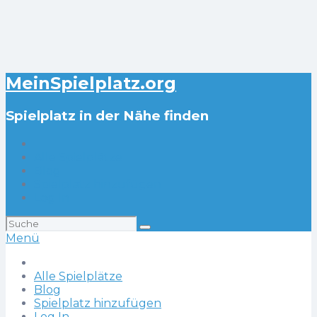
MeinSpielplatz.org
Spielplatz in der Nähe finden
Alle Spielplätze
Blog
Spielplatz hinzufügen
Log In
Suchen
nach:
Menü
Alle Spielplätze
Blog
Spielplatz hinzufügen
Log In