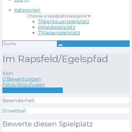
Kategorien
7
Abenteuerspielplatz
4
Waldspielplatz
7
Wasserspielplatz
Suchen
nach:
Im Rapsfeld/Egelspfad
Köln
0 Bewertungen
Fotos hinzufügen
Eine Rezension schreiben
Besonderheit:
Streetball
Bewerte diesen Spielplatz