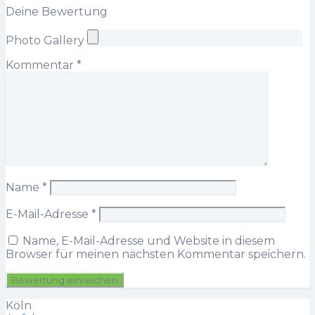
Deine Bewertung
Photo Gallery
Kommentar
*
Name
*
E-Mail-Adresse
*
Name, E-Mail-Adresse und Website in diesem
Browser für meinen nächsten Kommentar speichern.
Köln