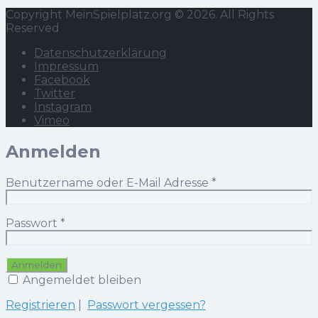
Copyright MeinSpielplatz.org © 2026. All Rights
Reserved
Datenschutzerklärung
Impressum
Facebook
Twitter
Instagram
Vimeo
Anmelden
Benutzername oder E-Mail Adresse
*
Passwort
*
Angemeldet bleiben
Registrieren
|
Passwort vergessen?