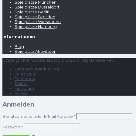
Spielplätze München
Spielplätze Düsseldorf
Spielplätze Berlin
Spielplätze Dresden
Spielplätze Wiesbaden
Spielplätze Hamburg
Informationen
Blog
Spielplatz Aktivitäten
Copyright MeinSpielplatz.org © 2026. All Rights Reserved
Datenschutzerklärung
Impressum
Facebook
Twitter
Instagram
Vimeo
Anmelden
Benutzername oder E-Mail Adresse
*
Passwort
*