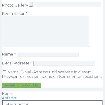
Photo Gallery
Kommentar
*
Name
*
E-Mail-Adresse
*
Name, E-Mail-Adresse und Website in diesem
Browser für meinen nächsten Kommentar speichern.
Bonn
Anfahrt
Startposition