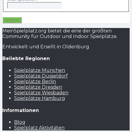
MeinSpielplatz.org bietet die eine der größten
Community für Outdoor und Indoor Spielplätze.
Entwickelt und Ersellt in Oldenburg
Beliebte Regionen
Spielplätze München
Spielplätze Düsseldorf
Spielplätze Berlin
Spielplätze Dresden
Spielplätze Wiesbaden
Spielplätze Hamburg
Informationen
Blog
Spielplatz Aktivitäten