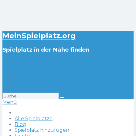
MeinSpielplatz.org
Spielplatz in der Nähe finden
Alle Spielplätze
Blog
Spielplatz hinzufügen
Log In
Suchen
nach:
Menü
Alle Spielplätze
Blog
Spielplatz hinzufügen
Log In