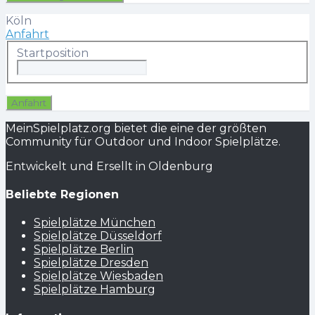
Köln
Anfahrt
Startposition
MeinSpielplatz.org bietet die eine der größten
Community für Outdoor und Indoor Spielplätze.
Entwickelt und Ersellt in Oldenburg
Beliebte Regionen
Spielplätze München
Spielplätze Düsseldorf
Spielplätze Berlin
Spielplätze Dresden
Spielplätze Wiesbaden
Spielplätze Hamburg