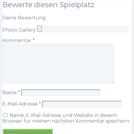
Bewerte diesen Spielplatz
Deine Bewertung
Photo Gallery
Kommentar
*
Name
*
E-Mail-Adresse
*
Name, E-Mail-Adresse und Website in diesem
Browser für meinen nächsten Kommentar speichern.