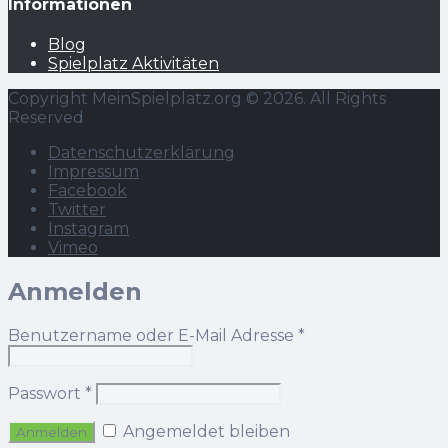
Informationen
Blog
Spielplatz Aktivitäten
Copyright MeinSpielplatz.org © 2026. All Rights
Reserved
Datenschutzerklärung
Impressum
Facebook
Twitter
Instagram
Vimeo
Anmelden
Benutzername oder E-Mail Adresse
*
Passwort
*
Angemeldet bleiben