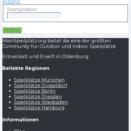
Anfahrt
Startposition
MeinSpielplatz.org bietet die eine der größten
Community für Outdoor und Indoor Spielplätze.
Entwickelt und Ersellt in Oldenburg
Beliebte Regionen
Spielplätze München
Spielplätze Düsseldorf
Spielplätze Berlin
Spielplätze Dresden
Spielplätze Wiesbaden
Spielplätze Hamburg
Informationen