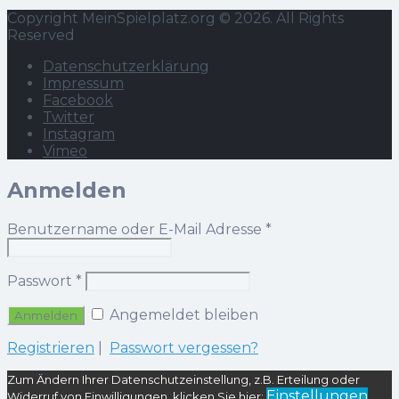
Copyright MeinSpielplatz.org © 2026. All Rights
Reserved
Datenschutzerklärung
Impressum
Facebook
Twitter
Instagram
Vimeo
Anmelden
Benutzername oder E-Mail Adresse
*
Passwort
*
Angemeldet bleiben
Registrieren
|
Passwort vergessen?
Zum Ändern Ihrer Datenschutzeinstellung, z.B. Erteilung oder
Einstellungen
Widerruf von Einwilligungen, klicken Sie hier: