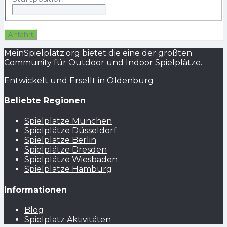
MeinSpielplatz.org bietet die eine der größten
Community für Outdoor und Indoor Spielplätze.
Entwickelt und Ersellt in Oldenburg
Beliebte Regionen
Spielplätze München
Spielplätze Düsseldorf
Spielplätze Berlin
Spielplätze Dresden
Spielplätze Wiesbaden
Spielplätze Hamburg
Informationen
Blog
Spielplatz Aktivitäten