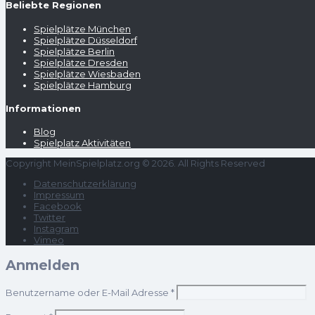
Beliebte Regionen
Spielplätze München
Spielplätze Düsseldorf
Spielplätze Berlin
Spielplätze Dresden
Spielplätze Wiesbaden
Spielplätze Hamburg
Informationen
Blog
Spielplatz Aktivitäten
Copyright MeinSpielplatz.org © 2026. All Rights Reserved
Datenschutzerklärung
Impressum
Facebook
Twitter
Instagram
Vimeo
Anmelden
Benutzername oder E-Mail Adresse
*