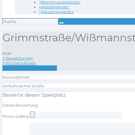
7
Abenteuerspielplatz
4
Waldspielplatz
7
Wasserspielplatz
Suchen
nach:
Grimmstraße/Wißmannst
Köln
0 Bewertungen
Fotos hinzufügen
Eine Rezension schreiben
Besonderheit:
Verkehrsarme Straße
Bewerte diesen Spielplatz
Deine Bewertung
Photo Gallery