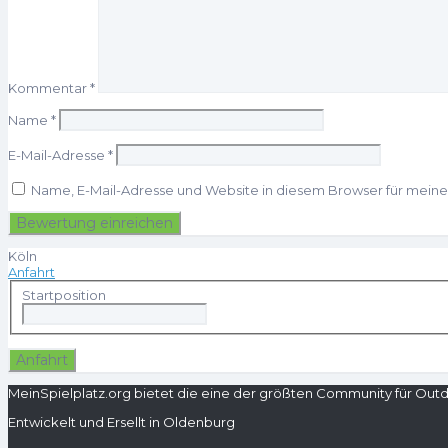
Kommentar
*
Name
*
E-Mail-Adresse
*
Name, E-Mail-Adresse und Website in diesem Browser für mein
Köln
Anfahrt
Startposition
MeinSpielplatz.org bietet die eine der größten Community für Outd
Entwickelt und Ersellt in Oldenburg